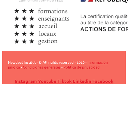
Newdeal Institut - © All rights reserved - 2026 -
Información
jurídica
-
Condiciones generales
-
Política de privacidad
Instagram
Youtube
Tiktok
Linkedin
Facebook