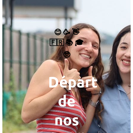
😊 🥳 👋
🇫🇷 📚 🎓
🥺
Départ
de
nos