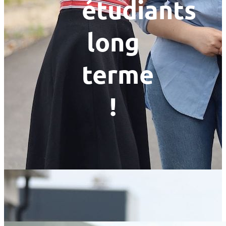
étudiants
long
terme
!