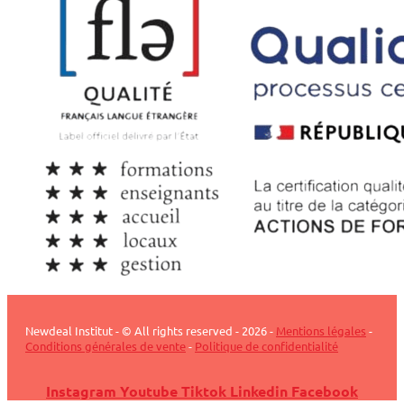
Newdeal Institut - © All rights reserved - 2026 -
Mentions légales
-
Conditions générales de vente
-
Politique de confidentialité
Instagram
Youtube
Tiktok
Linkedin
Facebook