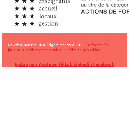
Newdeal Institut - © All rights reserved - 2026 -
Información
jurídica
-
Condiciones generales
-
Política de privacidad
Instagram
Youtube
Tiktok
Linkedin
Facebook