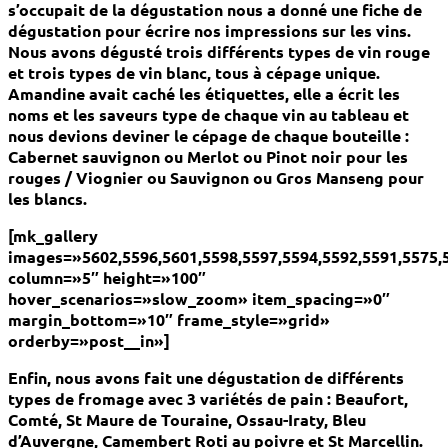
s’occupait de la dégustation nous a donné une fiche de
dégustation pour écrire nos impressions sur les vins.
Nous avons dégusté trois différents types de vin rouge
et trois types de vin blanc, tous à cépage unique.
Amandine avait caché les étiquettes, elle a écrit les
noms et les saveurs type de chaque vin au tableau et
nous devions deviner le cépage de chaque bouteille :
Cabernet sauvignon ou Merlot ou Pinot noir pour les
rouges / Viognier ou Sauvignon ou Gros Manseng pour
les blancs.
[mk_gallery
images=»5602,5596,5601,5598,5597,5594,5592,5591,5575,
column=»5″ height=»100″
hover_scenarios=»slow_zoom» item_spacing=»0″
margin_bottom=»10″ frame_style=»grid»
orderby=»post__in»]
Enfin, nous avons fait une dégustation de différents
types de fromage avec 3 variétés de pain : Beaufort,
Comté, St Maure de Touraine, Ossau-Iraty, Bleu
d’Auvergne, Camembert Roti au poivre et St Marcellin.