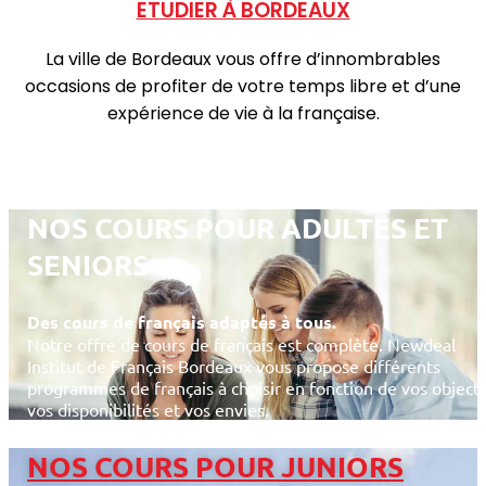
ETUDIER À BORDEAUX
La ville de Bordeaux vous offre d’innombrables
occasions de profiter de votre temps libre et d’une
expérience de vie à la française.
NOS COURS POUR ADULTES ET
SENIORS
Des cours de français adaptés à tous.
Notre offre de cours de français est complète. Newdeal
Institut de Français Bordeaux vous propose différents
programmes de français à choisir en fonction de vos objecti
vos disponibilités et vos envies.
NOS COURS POUR JUNIORS