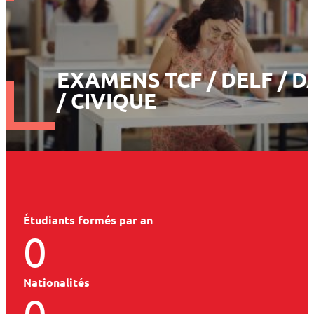
EXAMENS TCF / DELF / D
/ CIVIQUE
Étudiants formés par an
0
Nationalités
0