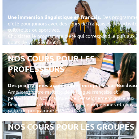
Une immersion linguistique en français.
Des programme
d’été pour juniors avec des cours de français et des activité
culturelles ou sportives.
Choisissez le programme d’été qui correspond le plus aux
gouts de votre enfant !
NOS COURS POUR LES
PROFESSEURS
Des programmes académiques européens sur Bordeaux
Améliorez votre maitrise de la langue française et
perfectionnez vos pratiques de l’enseignement grâce aux
financements et bourses de l’union européennes et dans le
cadre du programme ERASMUS+.
NOS COURS POUR LES GROUPES