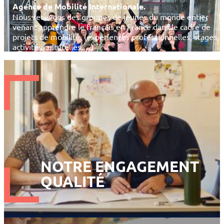
Agence de Mobilité Internationale.
Nous recevons des groupes de jeunes du monde entier
venant apprendre le français en France dans le cadre de
projets de mobilité. (expériences professionnelles, stages,
activités culturelles …)
NOTRE ENGAGEMENT
QUALITÉ