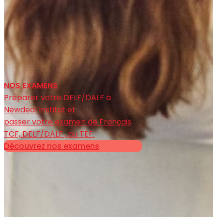
NOS EXAMENS
Préparer votre DELF/DALF à
Newdeal Institut et
passer votre examen de Français
TCF, DELF/DALF , ou TEF.
Découvrez nos examens