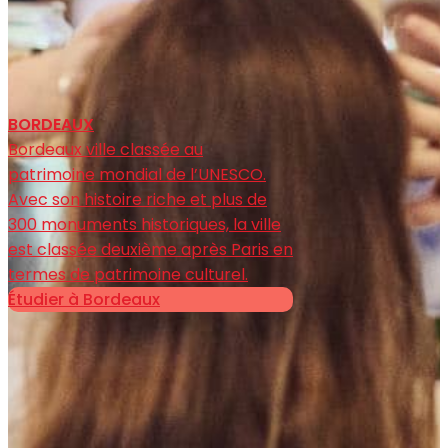
BORDEAUX
Bordeaux ville classée au
patrimoine mondial de l’UNESCO.
Avec son histoire riche et plus de
300 monuments historiques, la ville
est classée deuxième après Paris en
termes de patrimoine culturel.
Étudier à Bordeaux