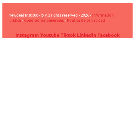
Newdeal Institut - © All rights reserved - 2026 -
Información
jurídica
-
Condiciones generales
-
Política de privacidad
Instagram
Youtube
Tiktok
Linkedin
Facebook