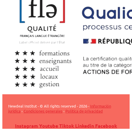
Newdeal Institut - © All rights reserved - 2026 -
Información
jurídica
-
Condiciones generales
-
Política de privacidad
Instagram
Youtube
Tiktok
Linkedin
Facebook