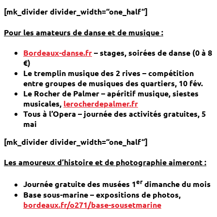
[mk_divider divider_width=“one_half“]
Pour les amateurs de danse et de musique :
Bordeaux-danse.fr
– stages, soirées de danse (0 à 8
€)
Le tremplin musique des 2 rives – compétition
entre groupes de musiques des quartiers,
10 fév.
Le Rocher de Palmer – apéritif musique, siestes
musicales,
lerocherdepalmer.fr
Tous à l’Opera – journée des activités gratuites,
5
mai
[mk_divider divider_width=“one_half“]
Les amoureux d’histoire et de photographie aimeront :
er
Journée gratuite des musées 1
dimanche du mois
Base sous-marine – expositions de photos,
bordeaux.fr/o271/base-sousetmarine